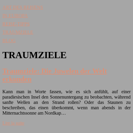
ART DES REISENS
IN EUROPA
REISE-TIPPS
TRAUMZIELE
BLOG
TRAUMZIELE
Traumziele: Die Juwelen der Welt
erkunden
Kann man in Worte fassen, wie es sich anfühlt, auf einer
paradiesischen Insel den Sonnenuntergang zu beobachten, während
sanfte Wellen an den Strand rollen? Oder das Staunen zu
beschreiben, das einen überkommt, wenn man abends in der
Mitternachtssonne am Nordkap…
Lire la suite