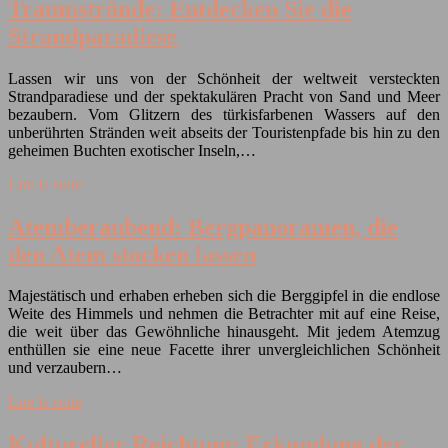
Traumstrände: Entdecken Sie die
Strandparadiese
Lassen wir uns von der Schönheit der weltweit versteckten
Strandparadiese und der spektakulären Pracht von Sand und Meer
bezaubern. Vom Glitzern des türkisfarbenen Wassers auf den
unberührten Stränden weit abseits der Touristenpfade bis hin zu den
geheimen Buchten exotischer Inseln,…
Lire la suite
Atemberaubend: Bergpanoramen, die
den Atem stocken lassen
Majestätisch und erhaben erheben sich die Berggipfel in die endlose
Weite des Himmels und nehmen die Betrachter mit auf eine Reise,
die weit über das Gewöhnliche hinausgeht. Mit jedem Atemzug
enthüllen sie eine neue Facette ihrer unvergleichlichen Schönheit
und verzaubern…
Lire la suite
Kultureller Reichtum: Erkundung der